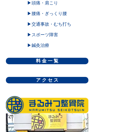
▶頭痛・肩こり
▶腰痛・ぎっくり腰
▶交通事故・むち打ち
▶スポーツ障害
▶鍼灸治療
料 金 一 覧
ア ク セ ス