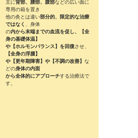
主に
背部、腰部、腹部
などの広い面に
専用の箱を置き
他の灸とは違い
部分的、限定的な治療
ではなく
、身体
の
内から末端までの血流を促し、【全
身の基礎体温】
や【ホルモンバランス】を回復
させ、
【全身の浮腫】
や【更年期障害】や【不調の改善】
な
どの
身体の内面
から全体的にアプローチ
する治療法で
す。