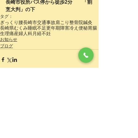
長崎市役所バス停から徒歩2分　　「割
烹大判」の下
タグ：
ぎっくり腰
長崎市
交通事故
肩こり
整骨院
鍼灸
長崎県
むくみ
睡眠不足
更年期障害
冷え
便秘
胃腸
生理痛
産婦人科
月経
不妊
お知らせ
ブログ
コメント
0.0 / 5（0）
コメントと評価...