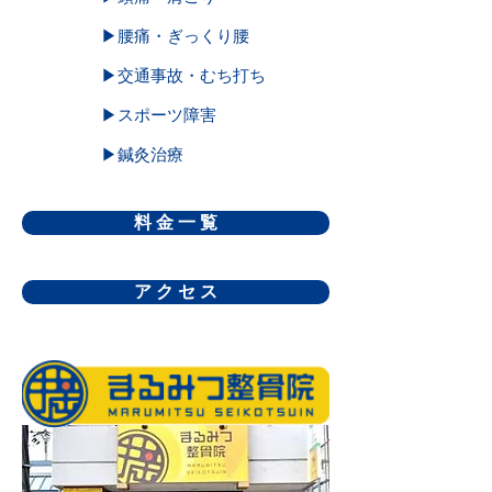
▶腰痛・ぎっくり腰
▶交通事故・むち打ち
▶スポーツ障害
▶鍼灸治療
料 金 一 覧
ア ク セ ス