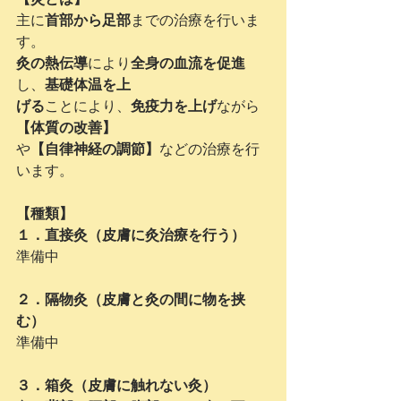
主に
首部から足部
までの治療を行いま
す。
灸の熱伝導
により
全身の血流を促進
し、
基礎体温を上
げる
ことにより、
免疫力を上げ
ながら
【体質の改善】
や
【自律神経の調節】
などの治療を行
います。
【種類】
１．直接灸（皮膚に灸治療を行う）
準備中
２．隔物灸（皮膚と灸の間に物を挟
む）
準備中
３．箱灸（皮膚に触れない灸）