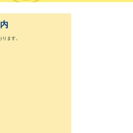
内
おります。