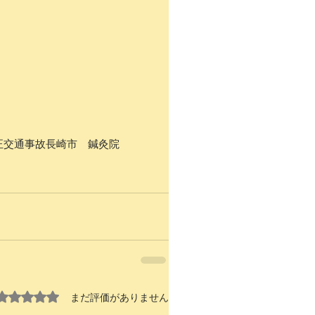
正
交通事故
長崎市 鍼灸院
5つ星のうち0と評価されています。
まだ評価がありません