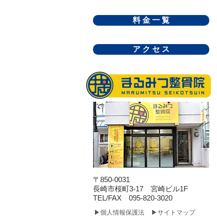
料 金 一 覧
ア ク セ ス
〒850-0031
長崎市桜町3-17 宮崎ビル1F
​TEL/FAX 095-820-3020
▶個人情報保護法
▶サイトマップ