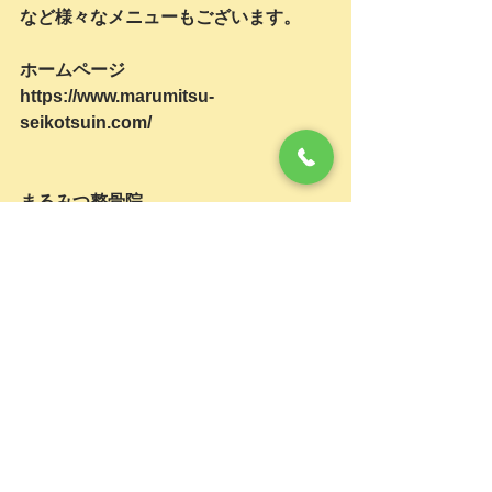
など様々なメニューもございます。
ホームページ
https://www.marumitsu-
seikotsuin.com/
まるみつ整骨院
長崎市桜町3-17　
宮崎ビル101
095-820-3020
長崎駅から徒歩10分
長崎市役所バス停から徒歩2分　　「割
烹大判」の下
#超音波治療器
#長崎市猫背矯正