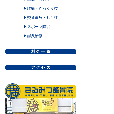
▶腰痛・ぎっくり腰
▶交通事故・むち打ち
▶スポーツ障害
▶鍼灸治療
料 金 一 覧
ア ク セ ス