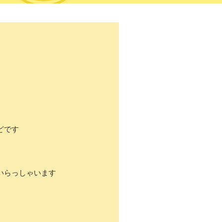
」
どです
いらっしゃいます