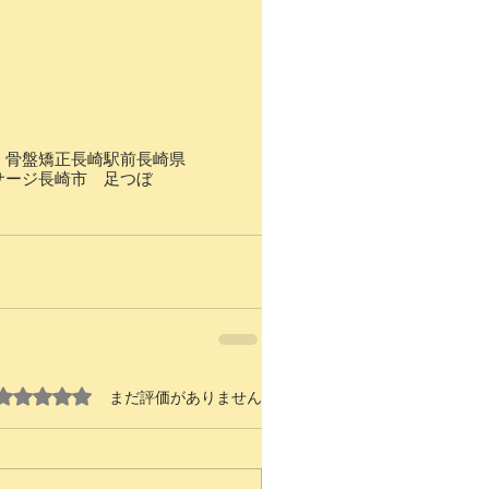
 骨盤矯正
長崎駅前
長崎県
サージ
長崎市 足つぼ
5つ星のうち0と評価されています。
まだ評価がありません