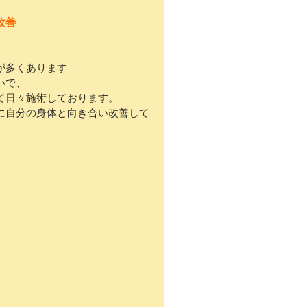
改善
が多くあります
いで、
て日々施術しております。
に自分の身体と向き合い改善して