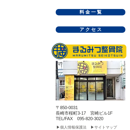
料 金 一 覧
ア ク セ ス
〒850-0031
長崎市桜町3-17 宮崎ビル1F
​TEL/FAX 095-820-3020
▶個人情報保護法
▶サイトマップ