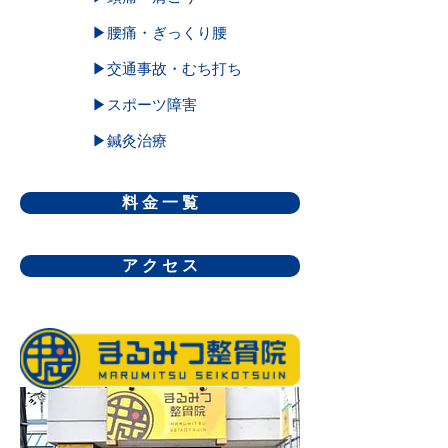
▶腰痛・ぎっくり腰
▶交通事故・むち打ち
▶スポーツ障害
▶鍼灸治療
料 金 一 覧
ア ク セ ス