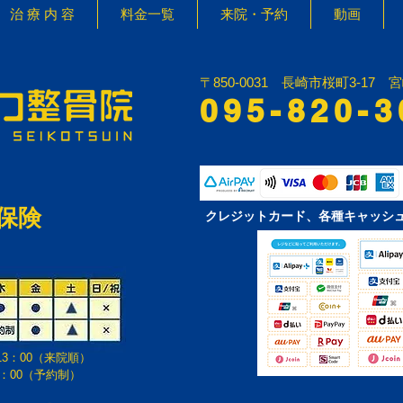
治 療 内 容
料金一覧
来院・予約
動画
〒850-0031 長崎市桜町3-17 
095-820-3
保険
クレジットカード、各種キャッシ
13：00（来院順）
（予約制）