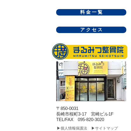
料 金 一 覧
ア ク セ ス
〒850-0031
長崎市桜町3-17 宮崎ビル1F
​TEL/FAX 095-820-3020
▶個人情報保護法
▶サイトマップ