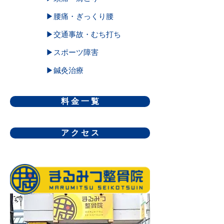
▶腰痛・ぎっくり腰
▶交通事故・むち打ち
▶スポーツ障害
▶鍼灸治療
料 金 一 覧
ア ク セ ス