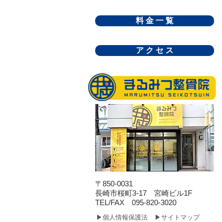
料 金 一 覧
ア ク セ ス
〒850-0031
長崎市桜町3-17 宮崎ビル1F
​TEL/FAX 095-820-3020
▶個人情報保護法
▶サイトマップ