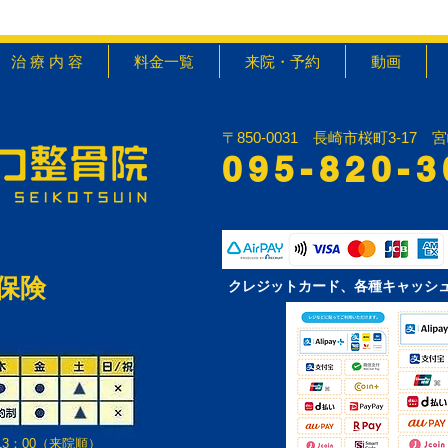
治 療 内 容
料金一覧
来院・予約
動画
〒850-0031 長崎市桜町3-17 
095-820-3
保険
クレジットカード、各種キャッシ
13：00（来院順）