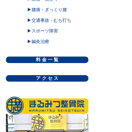
▶腰痛・ぎっくり腰
▶交通事故・むち打ち
▶スポーツ障害
▶鍼灸治療
料 金 一 覧
ア ク セ ス