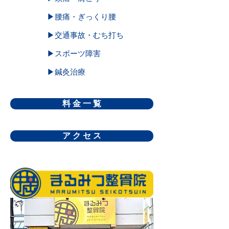
▶腰痛・ぎっくり腰
▶交通事故・むち打ち
▶スポーツ障害
▶鍼灸治療
料 金 一 覧
ア ク セ ス