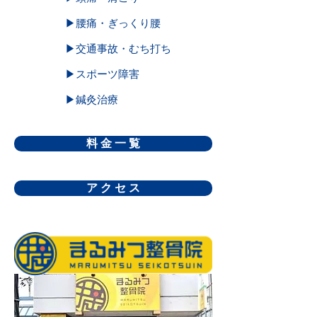
▶腰痛・ぎっくり腰
▶交通事故・むち打ち
▶スポーツ障害
▶鍼灸治療
料 金 一 覧
ア ク セ ス