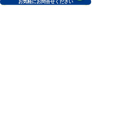
お気軽にお問合せください
まるみつ整骨院の新着情報
夏場に寝違えや首の痛みが増える理由とは？
意外な原因と予防法を解説
4 日前
お盆休みのご案内
4 日前
夏場にぎっくり腰が増える理由とは？意外と
多い夏の腰痛に注意
7月17日
長崎市で創業したい方を
​★応援します★
創業サポート長崎
検索