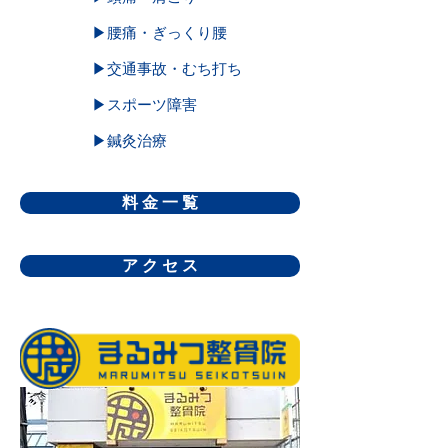
▶腰痛・ぎっくり腰
▶交通事故・むち打ち
▶スポーツ障害
▶鍼灸治療
料 金 一 覧
ア ク セ ス