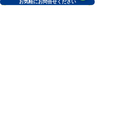
お気軽にお問合せください
まるみつ整骨院の新着情報
夏場に寝違えや首の痛みが増える理由とは？
意外な原因と予防法を解説
6 日前
お盆休みのご案内
6 日前
夏場にぎっくり腰が増える理由とは？意外と
多い夏の腰痛に注意
7月17日
長崎市で創業したい方を
​★応援します★
創業サポート長崎
検索