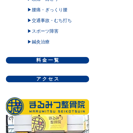
▶腰痛・ぎっくり腰
▶交通事故・むち打ち
▶スポーツ障害
▶鍼灸治療
料 金 一 覧
ア ク セ ス