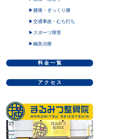
▶腰痛・ぎっくり腰
▶交通事故・むち打ち
▶スポーツ障害
▶鍼灸治療
料 金 一 覧
ア ク セ ス