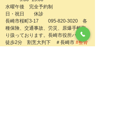
水曜午後　完全予約制
日・祝日　　休診
長崎市桜町3-17　　095-820-3020　各
種保険、交通事故、労災、原爆手帳取
り扱っております。長崎市役所バス停
徒歩2分　割烹大判下　＃長崎市 
#整骨